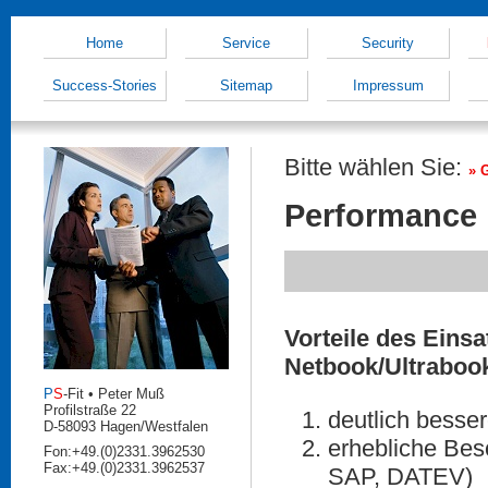
Home
Service
Security
Success-Stories
Sitemap
Impressum
Bitte wählen Sie:
Performance
Vorteile des Eins
Netbook/Ultraboo
P
S
-Fit • Peter Muß
Profilstraße 22
deutlich besse
D-58093 Hagen/Westfalen
erhebliche Bes
Fon:
+49.(0)2331.3962530
Fax:
+49.(0)2331.3962537
SAP, DATEV)