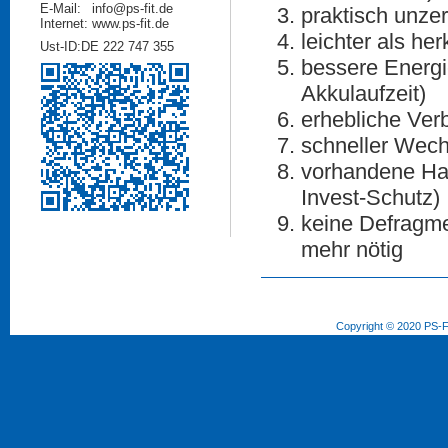
E-Mail:
info@ps-fit.de
praktisch unze
Internet:
www.ps-fit.de
leichter als h
Ust-ID:
DE 222 747 355
bessere Energie
Akkulaufzeit)
erhebliche Ve
schneller Wech
vorhandene Har
Invest-Schutz)
keine Defragm
mehr nötig
Copyright © 2020 PS-FI